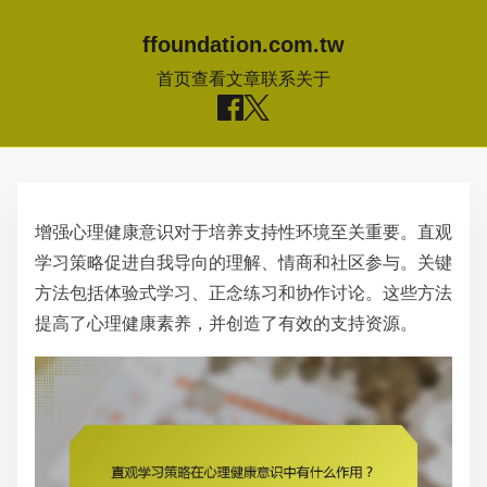
ffoundation.com.tw
首页
查看文章
联系
关于
S
k
增强心理健康意识对于培养支持性环境至关重要。直观
i
学习策略促进自我导向的理解、情商和社区参与。关键
p
方法包括体验式学习、正念练习和协作讨论。这些方法
t
提高了心理健康素养，并创造了有效的支持资源。
o
c
o
n
t