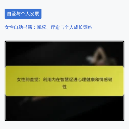
a
自爱与个人发展
t
女性自助书籍：赋权、疗愈与个人成长策略
i
o
n