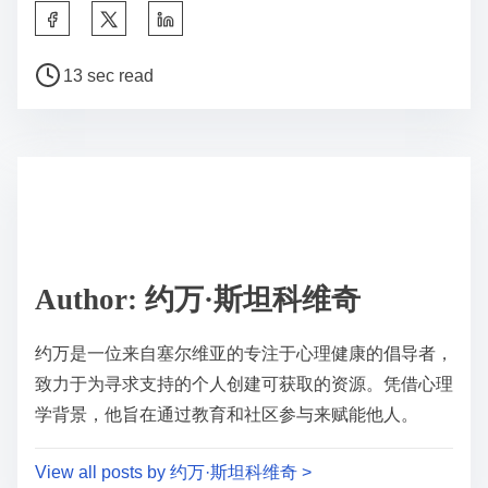
S
h
P
a
13 sec read
o
r
s
e
t
t
r
h
e
i
a
s
d
p
Author: 约万·斯坦科维奇
t
o
i
s
约万是一位来自塞尔维亚的专注于心理健康的倡导者，
m
t
致力于为寻求支持的个人创建可获取的资源。凭借心理
e
o
学背景，他旨在通过教育和社区参与来赋能他人。
n
:
View all posts by 约万·斯坦科维奇 >