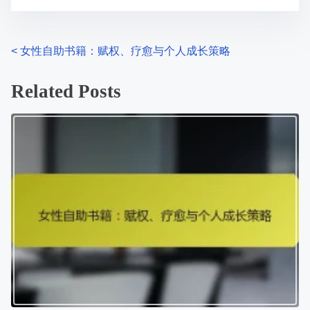
P
<
女性自助书籍：赋权、疗愈与个人成长策略
o
Related Posts
s
t
s
n
a
v
i
g