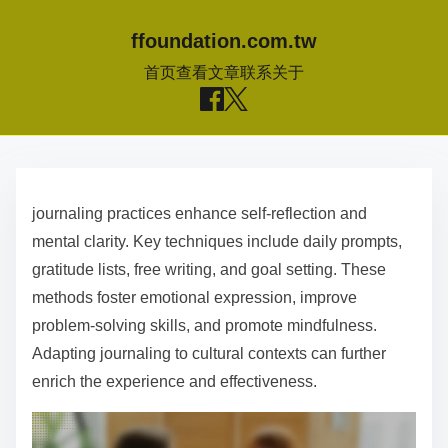
ffoundation.com.tw
首页
查看文章
联系
关于
S
k
journaling practices enhance self-reflection and
i
mental clarity. Key techniques include daily prompts,
p
gratitude lists, free writing, and goal setting. These
t
methods foster emotional expression, improve
o
problem-solving skills, and promote mindfulness.
c
Adapting journaling to cultural contexts can further
o
enrich the experience and effectiveness.
n
t