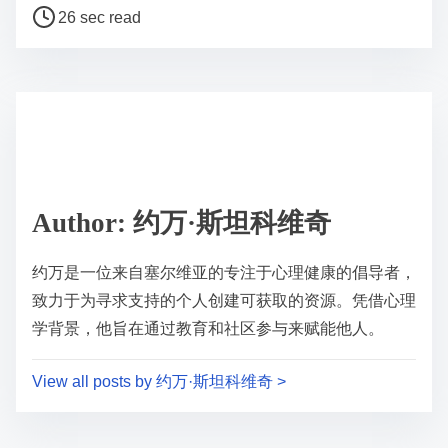
P
a
26 sec read
o
r
s
e
t
t
r
h
e
i
a
s
d
p
Author: 约万·斯坦科维奇
t
o
i
s
约万是一位来自塞尔维亚的专注于心理健康的倡导者，
m
t
致力于为寻求支持的个人创建可获取的资源。凭借心理
e
o
学背景，他旨在通过教育和社区参与来赋能他人。
n
:
View all posts by 约万·斯坦科维奇 >