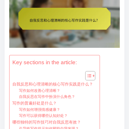
e
n
t
Key sections in the article:
自我反思和心理清晰的核心写作实践是什么？
写作如何改善心理清晰？
自我反思在写作中扮演什么角色？
写作的普遍好处是什么？
写作如何增强情感健康？
写作可以获得哪些认知好处？
哪些独特的写作技巧对自我反思有效？
引导性写作提示如何帮助自我发现？