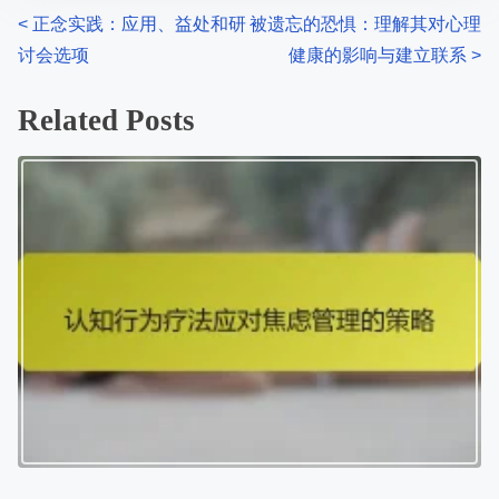
P
<
正念实践：应用、益处和研
被遗忘的恐惧：理解其对心理
讨会选项
健康的影响与建立联系
>
o
s
Related Posts
t
s
n
a
v
i
g
a