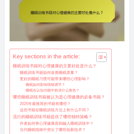
e
n
t
Key sections in the article:
睡眠训练书籍对心理健康的主要好处是什么？
睡眠训练书籍如何改善睡眠质量？
更好的睡眠习惯可能带来哪些心理影响？
睡眠如何影响情绪调节？
睡眠在认知功能中扮演什么角色？
哪些睡眠训练书籍被认为是心理健康的必备书籍？
2025年最推荐的书籍有哪些？
这些书籍在睡眠训练方法上有什么不同？
流行的睡眠训练书籍提供了哪些独特策略？
作者如何将心理健康原则融入睡眠训练中？
当代睡眠指南中突出了哪些创新技术？