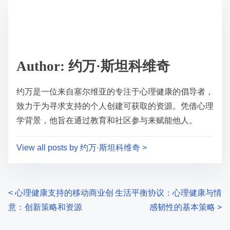
S
h
P
a
15 sec read
o
r
s
e
t
t
r
h
e
i
a
s
d
p
Author: 约万·斯坦科维奇
t
o
i
s
约万是一位来自塞尔维亚的专注于心理健康的倡导者，
m
t
致力于为寻求支持的个人创建可获取的资源。凭借心理
e
o
学背景，他旨在通过教育和社区参与来赋能他人。
n