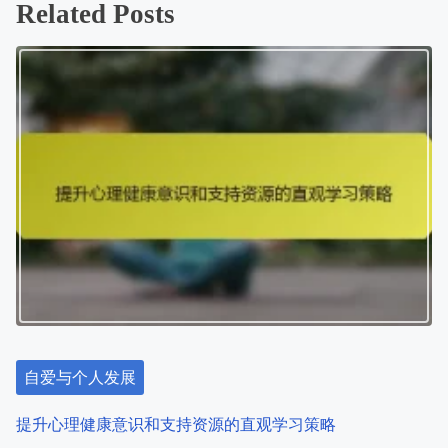
:
View all posts by 约万·斯坦科维奇 >
P
<
心理健康支持的移动商业创
生活平衡协议：心理健康与情
意：创新策略和资源
感韧性的基本策略
>
o
s
Related Posts
t
s
n
a
v
i