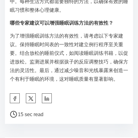
不同生活方式的调整可能包括个性化的睡眠时间表、不
同的睡眠环境和量身定制的睡前例行程序。对于轮班工
作者，调整睡眠训练方法以适应不规律的工作时间至关
重要。父母可能需要适应儿童照顾责任的策略。高压力
工作的个人可能会受益于将放松技巧融入他们的训练
中。每种生活方式都需要独特的方法，以确保有效的睡
眠习惯和整体心理健康。
哪些专家建议可以增强睡眠训练方法的有效性？
为了增强睡眠训练方法的有效性，请考虑以下专家建
议。保持睡眠时间表的一致性对建立例行程序至关重
要。结合放松的睡前仪式，如阅读睡眠训练书籍，以促
进放松。监测进展并根据孩子的反应调整技巧，确保方
法的灵活性。最后，通过减少噪音和光线暴露来创造一
个有利于睡眠的环境，这对睡眠质量有显著影响。