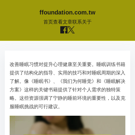
ffoundation.com.tw
首页
查看文章
联系
关于
S
k
改善睡眠习惯对提升心理健康至关重要。睡眠训练书籍
i
提供了结构化的指导、实用的技巧和对睡眠周期的深入
p
了解。像《睡眠书》、《我们为何睡觉》和《睡眠解决
t
方案》这样的关键书籍提供了针对个人需求的独特策
o
略。这些资源强调了宁静的睡前环境的重要性，以及克
c
服睡眠挑战的可行建议。
o
n
t